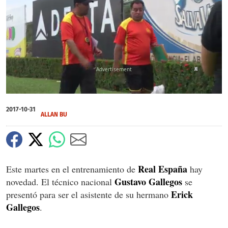
X
0
of
2017-10-31
1
ALLAN BU
minute,
34
seconds
Real España
Este martes en el entrenamiento de
hay
Gustavo Gallegos
novedad. El técnico nacional
se
Erick
presentó para ser el asistente de su hermano
Gallegos
.