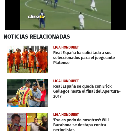
0
NOTICIAS
RELACIONADAS
seconds
of
27
LIGA HONDUBET
seconds
Real España ha solicitado a sus
seleccionados para el juego ante
Platense
LIGA HONDUBET
Real España se queda con Erick
Gallegos hasta el final del Apertura-
2017
LIGA HONDUBET
'Ese es pedo de nosotros': Will
Barahona se destapa contra
periodistas