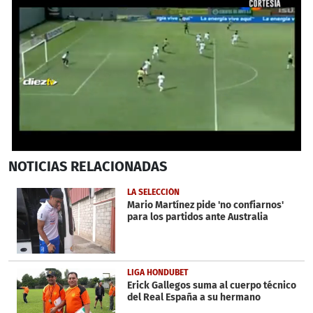
0
NOTICIAS
RELACIONADAS
seconds
of
32
LA SELECCIÓN
seconds
Mario Martínez pide 'no confiarnos'
para los partidos ante Australia
LIGA HONDUBET
Erick Gallegos suma al cuerpo técnico
del Real España a su hermano