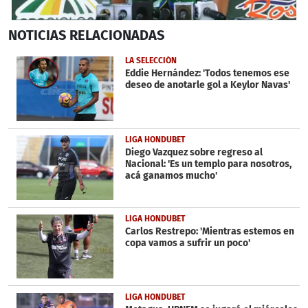
0
NOTICIAS
RELACIONADAS
seconds
of
2
LA SELECCIÓN
minutes,
Eddie Hernández: 'Todos tenemos ese
24
deseo de anotarle gol a Keylor Navas'
seconds
LIGA HONDUBET
Diego Vazquez sobre regreso al
Nacional: 'Es un templo para nosotros,
acá ganamos mucho'
LIGA HONDUBET
Carlos Restrepo: 'Mientras estemos en
copa vamos a sufrir un poco'
LIGA HONDUBET