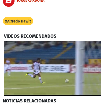
JORGE CARDONA
Alfredo Hawit
VIDEOS RECOMENDADOS
0
NOTICIAS
RELACIONADAS
seconds
of