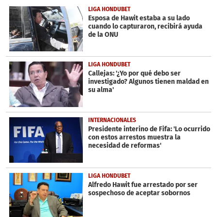
33
LIGA HONDUBET
seconds
Esposa de Hawit estaba a su lado
cuando lo capturaron, recibirá ayuda
de la ONU
LIGA HONDUBET
Callejas: '¿Yo por qué debo ser
investigado? Algunos tienen maldad en
su alma'
INTERNACIONALES
Presidente interino de Fifa: 'Lo ocurrido
con estos arrestos muestra la
necesidad de reformas'
LIGA HONDUBET
Alfredo Hawit fue arrestado por ser
sospechoso de aceptar sobornos