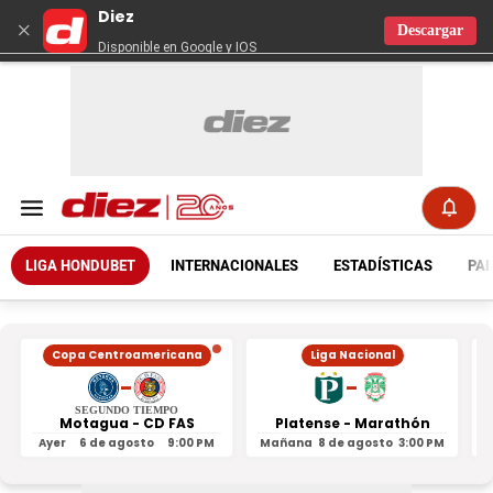
Diez
×
Descargar
Disponible en Google y IOS
LIGA HONDUBET
INTERNACIONALES
ESTADÍSTICAS
PAR
Copa Centroamericana
Liga Nacional
-
-
SEGUNDO TIEMPO
Motagua - CD FAS
Platense - Marathón
Ayer
6 de agosto
9:00 PM
Mañana
8 de agosto
3:00 PM