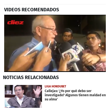
VIDEOS RECOMENDADOS
0
NOTICIAS
RELACIONADAS
seconds
of
3
LIGA HONDUBET
minutes,
Callejas: '¿Yo por qué debo ser
3
investigado? Algunos tienen maldad en
seconds
su alma'