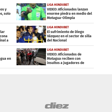
LIGA HONDUBET
nos y
VIDEO: Aficionados lanzan
s, solo
enorme piedra en medio del
Motagua-Olimpia
LIGA HONDUBET
lar
El sufrimiento de Diego
icona
Vázquez en el sector de silla
inal a
del Nacional
LIGA HONDUBET
VIDEO: Aficionados de
agua en
Motagua reciben con
insultos a jugadores de
Olimpia