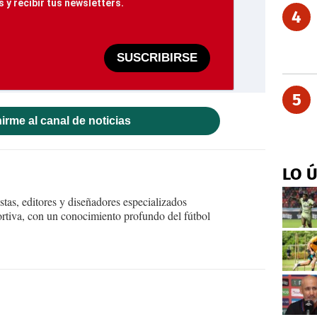
 y recibir tus newsletters.
4
SUSCRIBIRSE
5
irme al canal de noticias
LO 
tas, editores y diseñadores especializados
ortiva, con un conocimiento profundo del fútbol