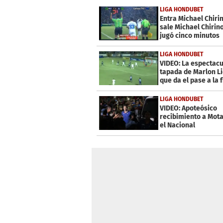
39
LIGA HONDUBET
seconds
Volume
Entra Michael Chiri
0%
sale Michael Chirino
jugó cinco minutos
LIGA HONDUBET
VIDEO: La espectacu
tapada de Marlon L
que da el pase a la f
Motagua
LIGA HONDUBET
VIDEO: Apoteósico
recibimiento a Mot
el Nacional