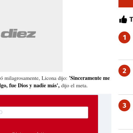
1
2
'Sinceramente me
vó milagrosamente, Licona dijo:
algo, fue Dios y nadie más',
dijo el meta.
3