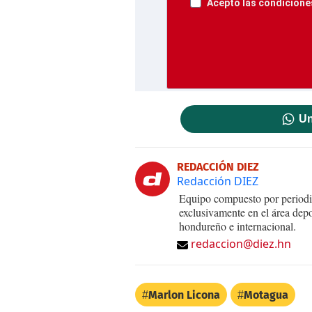
Acepto las condiciones
Un
REDACCIÓN DIEZ
Redacción DIEZ
Equipo compuesto por periodis
exclusivamente en el área dep
hondureño e internacional.
redaccion@diez.hn
Marlon Licona
Motagua