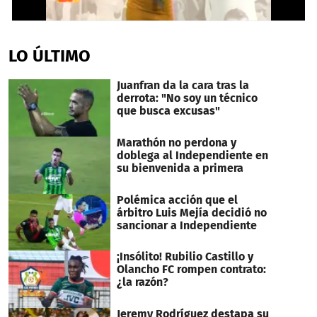
0
seconds
of
LO ÚLTIMO
42
seconds
Juanfran da la cara tras la
derrota: "No soy un técnico
que busca excusas"
Marathón no perdona y
doblega al Independiente en
su bienvenida a primera
Polémica acción que el
árbitro Luis Mejía decidió no
sancionar a Independiente
¡Insólito! Rubilio Castillo y
Olancho FC rompen contrato:
¿la razón?
Jeremy Rodríguez destapa su