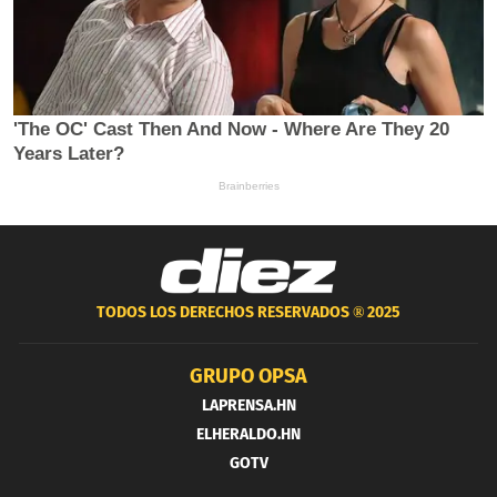
TODOS LOS DERECHOS RESERVADOS ®
2025
GRUPO OPSA
LAPRENSA.HN
ELHERALDO.HN
GOTV