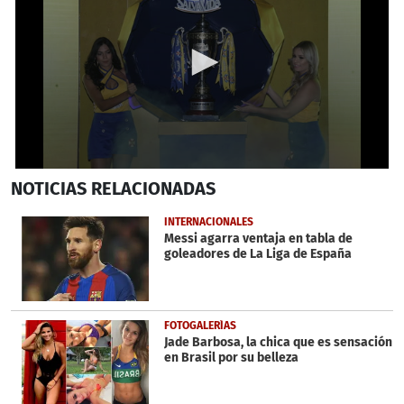
0
NOTICIAS
RELACIONADAS
seconds
of
2
INTERNACIONALES
minutes,
Messi agarra ventaja en tabla de
10
goleadores de La Liga de España
seconds
FOTOGALERÍAS
Jade Barbosa, la chica que es sensación
en Brasil por su belleza