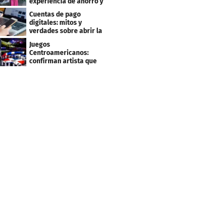
experiencia de ahorro y
beneficios para sus
Cuentas de pago
clientes
digitales: mitos y
verdades sobre abrir la
tuya y entrar
Juegos
Centroamericanos:
confirman artista que
cantará en la ceremonia
de clausura