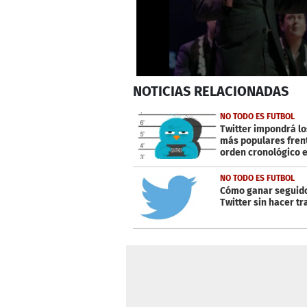
0
NOTICIAS
RELACIONADAS
seconds
of
30
NO TODO ES FUTBOL
seconds
Volume
Twitter impondrá los
0%
más populares frent
orden cronológico e
timeline
NO TODO ES FUTBOL
Cómo ganar seguid
Twitter sin hacer t