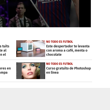
NO TODO ES FUTBOL
 tuits
Este despertador te levanta
e al
con aroma a café, menta o
n el
chocolate
NO TODO ES FUTBOL
ores en
Curso gratuito de Photoshop
rampa
en línea