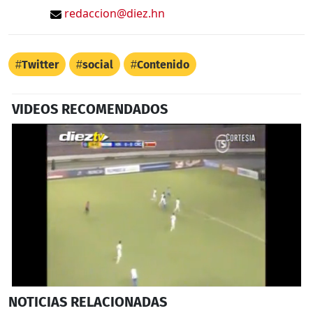
redaccion@diez.hn
Twitter
social
Contenido
VIDEOS RECOMENDADOS
0
NOTICIAS
RELACIONADAS
seconds