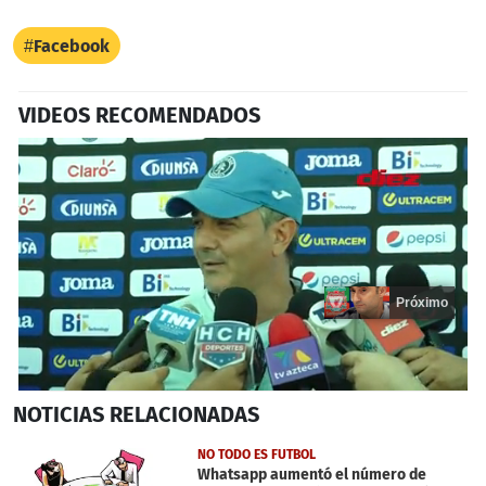
Facebook
VIDEOS RECOMENDADOS
Próximo
0
NOTICIAS
RELACIONADAS
seconds
of
17
NO TODO ES FUTBOL
seconds
Whatsapp aumentó el número de