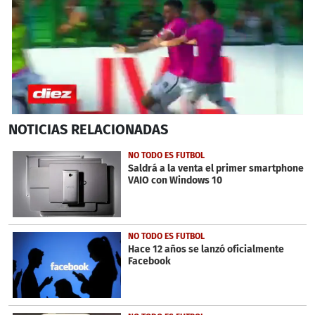
0
NOTICIAS
RELACIONADAS
seconds
of
45
NO TODO ES FUTBOL
seconds
Saldrá a la venta el primer smartphone
VAIO con Windows 10
NO TODO ES FUTBOL
Hace 12 años se lanzó oficialmente
Facebook