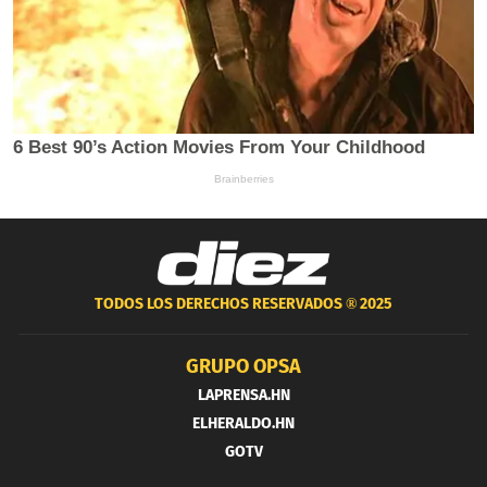
TODOS LOS DERECHOS RESERVADOS ®
2025
GRUPO OPSA
LAPRENSA.HN
ELHERALDO.HN
GOTV