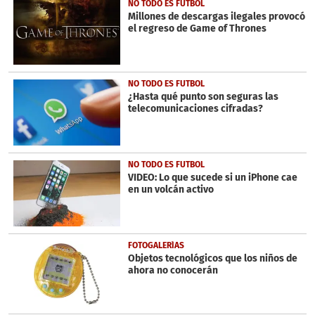
5
NO TODO ES FUTBOL
minutes,
Millones de descargas ilegales provocó
10
el regreso de Game of Thrones
seconds
NO TODO ES FUTBOL
¿Hasta qué punto son seguras las
telecomunicaciones cifradas?
NO TODO ES FUTBOL
VIDEO: Lo que sucede si un iPhone cae
en un volcán activo
FOTOGALERÍAS
Objetos tecnológicos que los niños de
ahora no conocerán