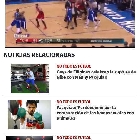
0
NOTICIAS
RELACIONADAS
seconds
of
1
NO TODO ES FUTBOL
minute,
Gays de Filipinas celebran la ruptura de
46
Nike con Manny Pacquiao
seconds
NO TODO ES FUTBOL
Pacquiao: 'Perdónenme por la
comparación de los homosexuales con
animales'
NO TODO ES FUTBOL