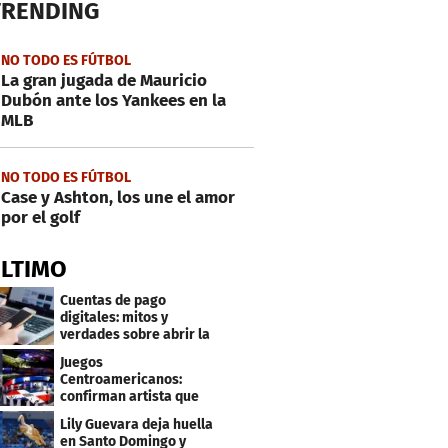
TRENDING
NO TODO ES FÚTBOL
La gran jugada de Mauricio
Dubón ante los Yankees en la
MLB
NO TODO ES FÚTBOL
Case y Ashton, los une el amor
por el golf
ÚLTIMO
Cuentas de pago
digitales: mitos y
verdades sobre abrir la
tuya y entrar
Juegos
Centroamericanos:
confirman artista que
cantará en la ceremonia
Lily Guevara deja huella
de clausura
en Santo Domingo y