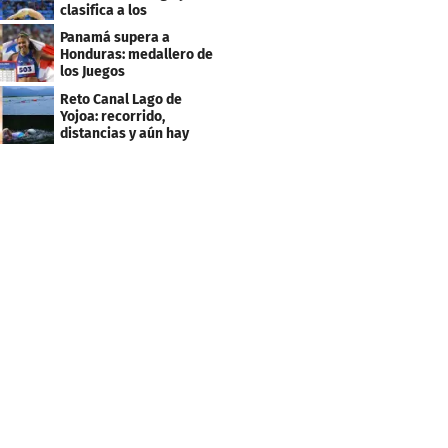
clasifica a los
Panamericanos de Lima
Panamá supera a
2027
Honduras: medallero de
los Juegos
Centroamericanos
Reto Canal Lago de
Yojoa: recorrido,
distancias y aún hay
inscripciones