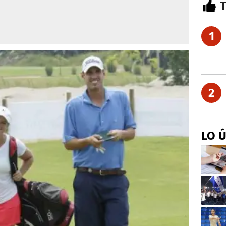
1
2
LO 