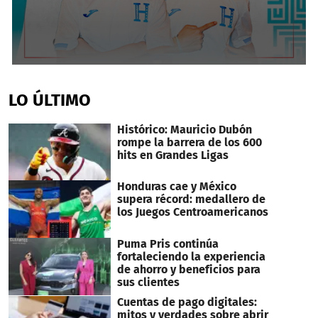
0
seconds
of
LO ÚLTIMO
2
minutes,
31
Histórico: Mauricio Dubón
seconds
rompe la barrera de los 600
hits en Grandes Ligas
Honduras cae y México
supera récord: medallero de
los Juegos Centroamericanos
Puma Pris continúa
fortaleciendo la experiencia
de ahorro y beneficios para
sus clientes
Cuentas de pago digitales:
mitos y verdades sobre abrir