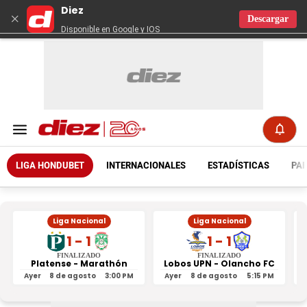
Diez
×
Descargar
Disponible en Google y IOS
LIGA HONDUBET
INTERNACIONALES
ESTADÍSTICAS
PAR
Liga Nacional
Liga Nacional
1 - 1
1 - 1
FINALIZADO
FINALIZADO
Platense - Marathón
Lobos UPN - Olancho FC
R
Ayer
8 de agosto
3:00 PM
Ayer
8 de agosto
5:15 PM