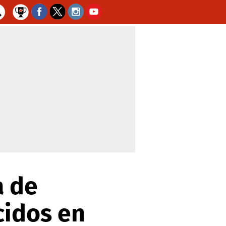
a de
cidos en