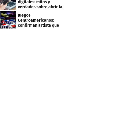
digitales: mitos y
verdades sobre abrir la
tuya y entrar
Juegos
Centroamericanos:
confirman artista que
cantará en la ceremonia
de clausura