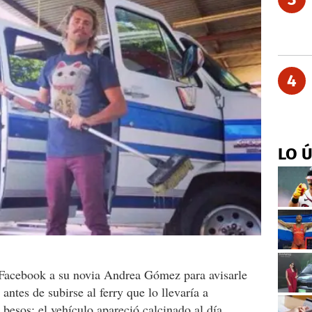
4
LO 
acebook a su novia Andrea Gómez para avisarle
ntes de subirse al ferry que lo llevaría a
esos; el vehículo apareció calcinado al día