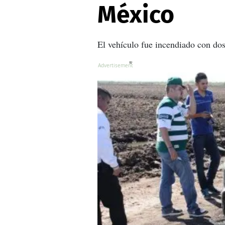
México
El vehículo fue incendiado con dos
X
X
X