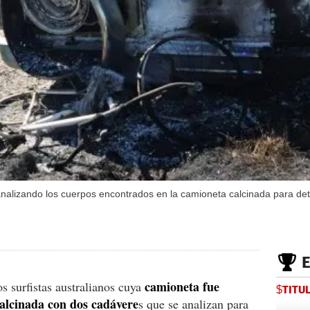
alizando los cuerpos encontrados en la camioneta calcinada para dete
camioneta fue
 surfistas australianos cuya
$TITU
alcinada con dos cadávere
s que se analizan para