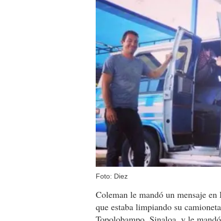
Foto: Diez
Coleman le mandó un mensaje en F
que estaba limpiando su camioneta a
Topolobampo, Sinaloa, y le mandó b