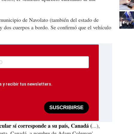
 municipio de Navolato (también del estado de
y dos cuerpos a bordo. Se confirmó que el vehículo
 y recibir tus newsletters.
SUSCRIBIRSE
cular sí corresponde a su país, Canadá (
...),
lberta, Canadá, a nombre de Adam Coleman',