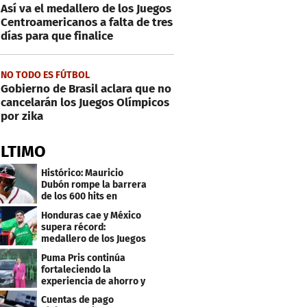
Así va el medallero de los Juegos
Centroamericanos a falta de tres
días para que finalice
NO TODO ES FÚTBOL
Gobierno de Brasil aclara que no
cancelarán los Juegos Olímpicos
por zika
ÚLTIMO
Histórico: Mauricio
Dubón rompe la barrera
de los 600 hits en
Grandes Ligas
Honduras cae y México
supera récord:
medallero de los Juegos
Centroamericanos
Puma Pris continúa
fortaleciendo la
experiencia de ahorro y
beneficios para sus
Cuentas de pago
clientes