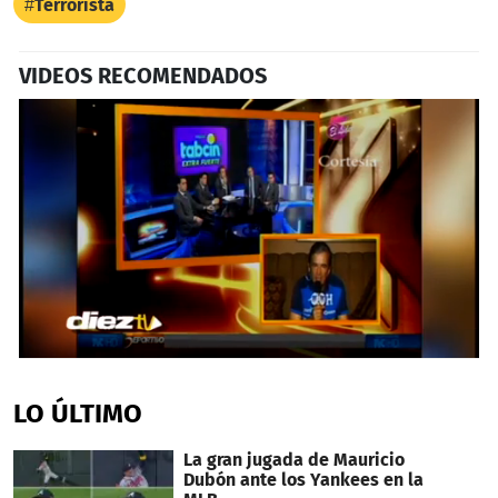
Terrorista
VIDEOS RECOMENDADOS
0
seconds
of
LO ÚLTIMO
1
minute,
12
La gran jugada de Mauricio
seconds
Dubón ante los Yankees en la