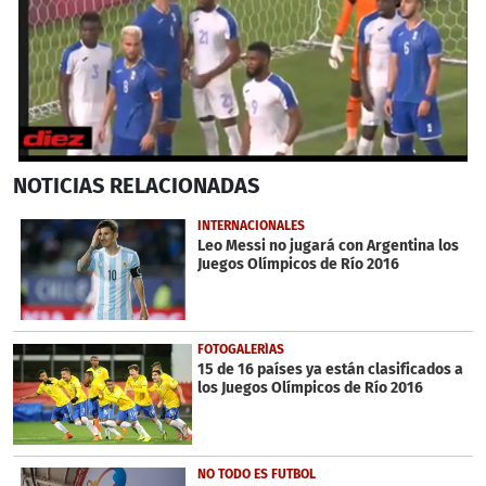
0
NOTICIAS
RELACIONADAS
seconds
of
33
INTERNACIONALES
seconds
Leo Messi no jugará con Argentina los
Juegos Olímpicos de Río 2016
FOTOGALERÍAS
15 de 16 países ya están clasificados a
los Juegos Olímpicos de Río 2016
NO TODO ES FUTBOL