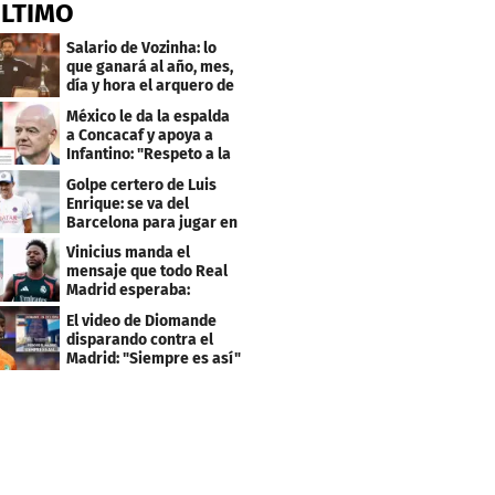
ÚLTIMO
Salario de Vozinha: lo
que ganará al año, mes,
día y hora el arquero de
Cabo Verde
México le da la espalda
a Concacaf y apoya a
Infantino: "Respeto a la
gobernanza"
Golpe certero de Luis
Enrique: se va del
Barcelona para jugar en
el PSG
Vinicius manda el
mensaje que todo Real
Madrid esperaba:
"Mourinho..."
El video de Diomande
disparando contra el
Madrid: "Siempre es así"