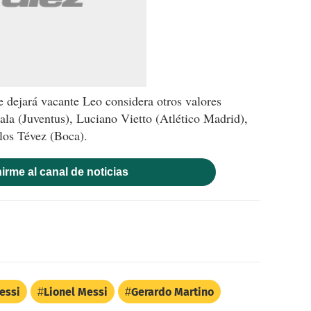
ue dejará vacante Leo considera otros valores
la (Juventus), Luciano Vietto (Atlético Madrid),
los Tévez (Boca).
irme al canal de noticias
essi
Lionel Messi
Gerardo Martino