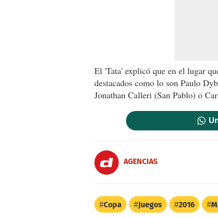
El 'Tata' explicó que en el lugar q
destacados como lo son Paulo Dyba
Jonathan Calleri (San Pablo) o Car
Un
AGENCIAS
Copa
Juegos
2016
M