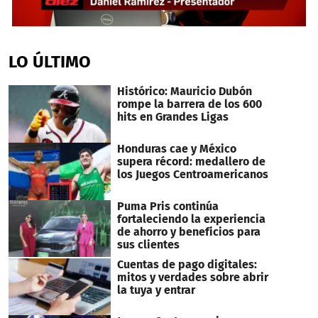
0
seconds
of
LO ÚLTIMO
2
minutes,
31
Histórico: Mauricio Dubón
seconds
rompe la barrera de los 600
hits en Grandes Ligas
Honduras cae y México
supera récord: medallero de
los Juegos Centroamericanos
Puma Pris continúa
fortaleciendo la experiencia
de ahorro y beneficios para
sus clientes
Cuentas de pago digitales:
mitos y verdades sobre abrir
la tuya y entrar