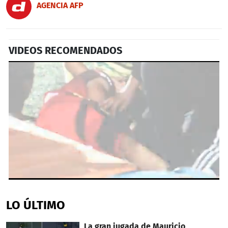
AGENCIA AFP
VIDEOS RECOMENDADOS
0
seconds
of
LO ÚLTIMO
32
seconds
La gran jugada de Mauricio