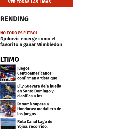
VER TODAS LAS LIGAS
TRENDING
NO TODO ES FÚTBOL
Djokovic emerge como el
favorito a ganar Wimbledon
ÚLTIMO
Juegos
Centroamericanos:
confirman artista que
cantará en la ceremonia
Lily Guevara deja huella
de clausura
en Santo Domingo y
clasifica a los
Panamericanos de Lima
Panamá supera a
2027
Honduras: medallero de
los Juegos
Centroamericanos
Reto Canal Lago de
Yojoa: recorrido,