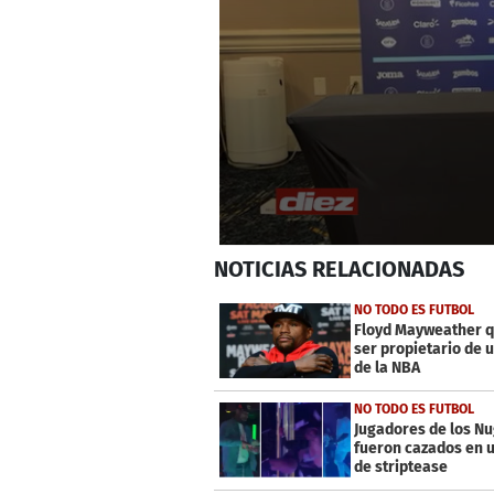
0
NOTICIAS
RELACIONADAS
seconds
of
15
NO TODO ES FUTBOL
minutes,
Floyd Mayweather q
22
ser propietario de 
seconds
Volume
de la NBA
0%
NO TODO ES FUTBOL
Jugadores de los N
fueron cazados en u
de striptease