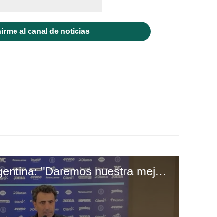
irme al canal de noticias
José Molina sobre Argentina: "Daremos nuestra mejor versión; saldremos a ganar"