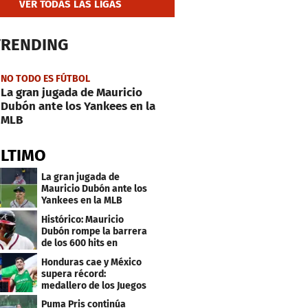
VER TODAS LAS LIGAS
TRENDING
NO TODO ES FÚTBOL
La gran jugada de Mauricio
Dubón ante los Yankees en la
MLB
ÚLTIMO
La gran jugada de
Mauricio Dubón ante los
Yankees en la MLB
Histórico: Mauricio
Dubón rompe la barrera
de los 600 hits en
Grandes Ligas
Honduras cae y México
supera récord:
medallero de los Juegos
Centroamericanos
Puma Pris continúa