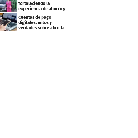
fortaleciendo la
experiencia de ahorro y
beneficios para sus
Cuentas de pago
clientes
digitales: mitos y
verdades sobre abrir la
tuya y entrar