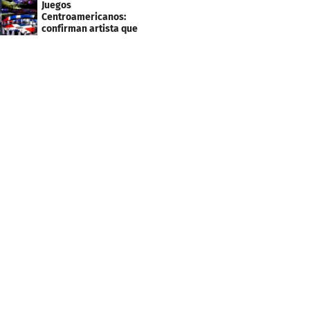
Juegos
Centroamericanos:
confirman artista que
cantará en la ceremonia
de clausura