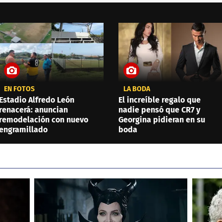
EN FOTOS
LA BODA
Estadio Alfredo León
El increíble regalo que
renacerá: anuncian
nadie pensó que CR7 y
remodelación con nuevo
Georgina pidieran en su
engramillado
boda