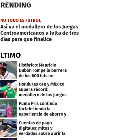
TRENDING
NO TODO ES FÚTBOL
Así va el medallero de los Juegos
Centroamericanos a falta de tres
días para que finalice
ÚLTIMO
Histórico: Mauricio
Dubón rompe la barrera
de los 600 hits en
Grandes Ligas
Honduras cae y México
supera récord:
medallero de los Juegos
Centroamericanos
Puma Pris continúa
fortaleciendo la
experiencia de ahorro y
beneficios para sus
Cuentas de pago
clientes
digitales: mitos y
verdades sobre abrir la
tuya y entrar