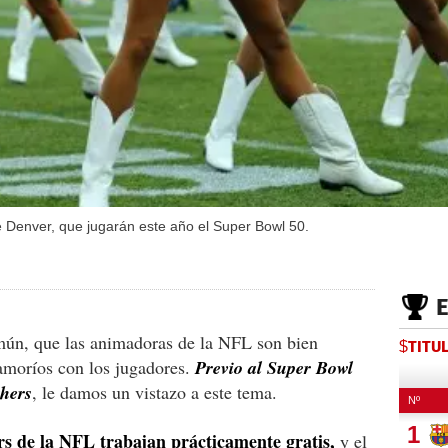
de Denver, que jugarán este año el Super Bowl 50.
ún, que las animadoras de la NFL son bien
$TITU
amoríos con los jugadores.
Previo al Super Bowl
thers
, le damos un vistazo a este tema.
rs de la NFL trabajan prácticamente gratis,
y el