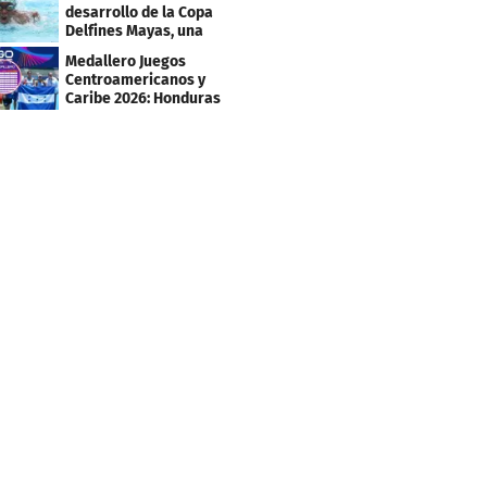
Caribe 2026
desarrollo de la Copa
Delfines Mayas, una
fiesta para la natación
Medallero Juegos
Centroamericanos y
Caribe 2026: Honduras
escala puestos