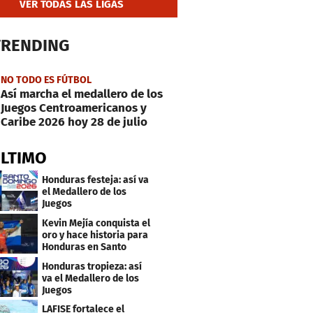
VER TODAS LAS LIGAS
TRENDING
NO TODO ES FÚTBOL
Así marcha el medallero de los
Juegos Centroamericanos y
Caribe 2026 hoy 28 de julio
ÚLTIMO
Honduras festeja: así va
el Medallero de los
Juegos
Centroamericanos y
Kevin Mejía conquista el
Caribe 2026
oro y hace historia para
Honduras en Santo
Domingo 2026
Honduras tropieza: así
va el Medallero de los
Juegos
Centroamericanos y
LAFISE fortalece el