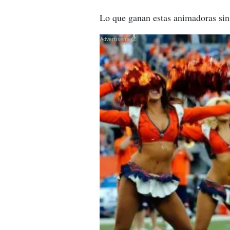
Lo que ganan estas animadoras sin
X
X