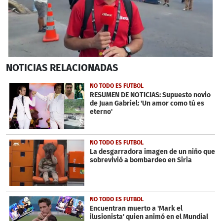
0
NOTICIAS
RELACIONADAS
seconds
of
3
NO TODO ES FUTBOL
minutes,
RESUMEN DE NOTICIAS: Supuesto novio
20
de Juan Gabriel: 'Un amor como tú es
seconds
eterno'
NO TODO ES FUTBOL
La desgarradora imagen de un niño que
sobrevivió a bombardeo en Siria
NO TODO ES FUTBOL
Encuentran muerto a 'Mark el
ilusionista' quien animó en el Mundial