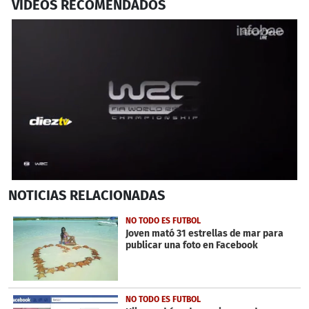
VIDEOS RECOMENDADOS
0
NOTICIAS
RELACIONADAS
seconds
of
1
NO TODO ES FUTBOL
minute,
Joven mató 31 estrellas de mar para
9
publicar una foto en Facebook
seconds
NO TODO ES FUTBOL