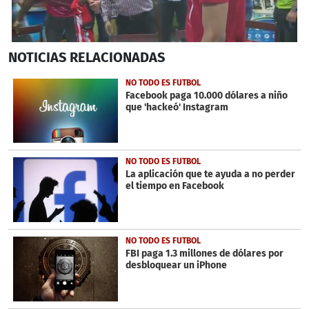
0
NOTICIAS
RELACIONADAS
seconds
of
2
NO TODO ES FUTBOL
minutes,
Facebook paga 10.000 dólares a niño
40
que 'hackeó' Instagram
seconds
NO TODO ES FUTBOL
La aplicación que te ayuda a no perder
el tiempo en Facebook
NO TODO ES FUTBOL
FBI paga 1.3 millones de dólares por
desbloquear un iPhone