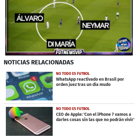
0
NOTICIAS
RELACIONADAS
seconds
of
1
NO TODO ES FUTBOL
minute,
WhatsApp reactivado en Brasil por
39
orden juez tras un día mudo
seconds
NO TODO ES FUTBOL
CEO de Apple: 'Con el iPhone 7 vamos a
darles cosas sin las que no podrán vivir'