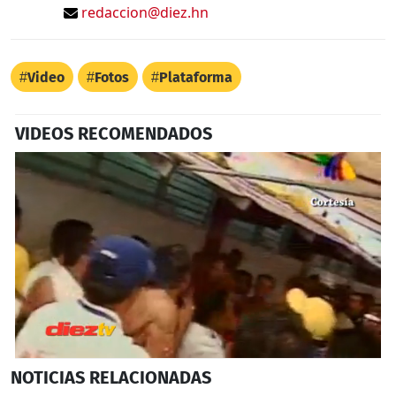
redaccion@diez.hn
Video
Fotos
Plataforma
VIDEOS RECOMENDADOS
0
NOTICIAS
RELACIONADAS
seconds
of