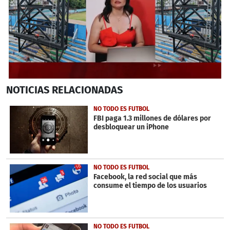
0
NOTICIAS
RELACIONADAS
seconds
of
3
NO TODO ES FUTBOL
minutes,
FBI paga 1.3 millones de dólares por
30
desbloquear un iPhone
seconds
NO TODO ES FUTBOL
Facebook, la red social que más
consume el tiempo de los usuarios
NO TODO ES FUTBOL