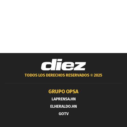
TODOS LOS DERECHOS RESERVADOS ®
2025
GRUPO OPSA
LAPRENSA.HN
ELHERALDO.HN
GOTV