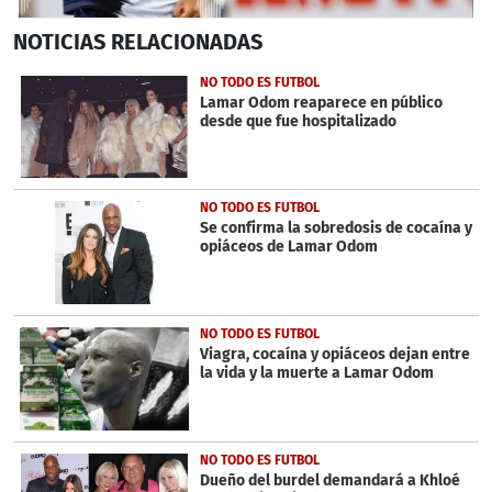
0
NOTICIAS
RELACIONADAS
seconds
of
6
NO TODO ES FUTBOL
minutes,
Lamar Odom reaparece en público
31
desde que fue hospitalizado
seconds
NO TODO ES FUTBOL
Se confirma la sobredosis de cocaína y
opiáceos de Lamar Odom
NO TODO ES FUTBOL
Viagra, cocaína y opiáceos dejan entre
la vida y la muerte a Lamar Odom
NO TODO ES FUTBOL
Dueño del burdel demandará a Khloé