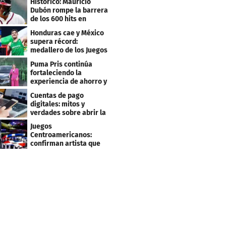
Histórico: Mauricio
Dubón rompe la barrera
de los 600 hits en
Grandes Ligas
Honduras cae y México
supera récord:
medallero de los Juegos
Centroamericanos
Puma Pris continúa
fortaleciendo la
experiencia de ahorro y
beneficios para sus
Cuentas de pago
clientes
digitales: mitos y
verdades sobre abrir la
tuya y entrar
Juegos
Centroamericanos:
confirman artista que
cantará en la ceremonia
de clausura