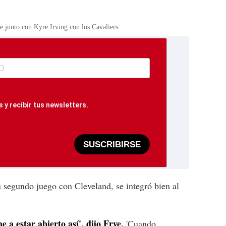
 junto con Kyre Irving con los Cavaliers.
 y recibir tus newsletters.
SUSCRIBIRSE
 segundo juego con Cleveland, se integró bien al
 estar abierto así', dijo Frye.
'Cuando