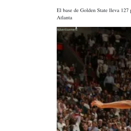
El base de Golden State lleva 127 
Atlanta
X
X