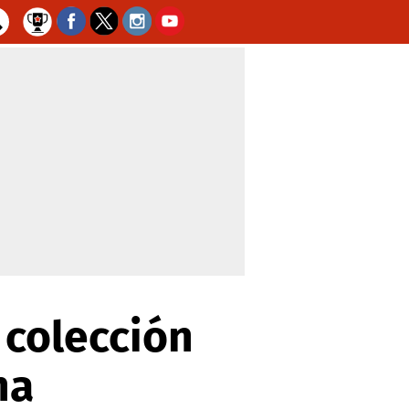
 colección
na