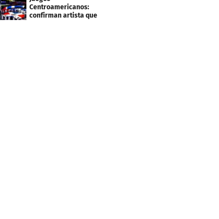
Centroamericanos:
confirman artista que
cantará en la ceremonia
de clausura