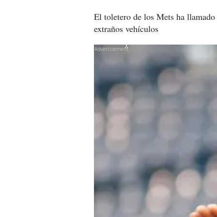
El toletero de los Mets ha llamado 
extraños vehículos
X
X
X
X
X