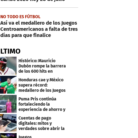
NO TODO ES FÚTBOL
Así va el medallero de los Juegos
Centroamericanos a falta de tres
días para que finalice
ÚLTIMO
Histórico: Mauricio
Dubón rompe la barrera
de los 600 hits en
Grandes Ligas
Honduras cae y México
supera récord:
medallero de los Juegos
Centroamericanos
Puma Pris continúa
fortaleciendo la
experiencia de ahorro y
beneficios para sus
Cuentas de pago
clientes
digitales: mitos y
verdades sobre abrir la
tuya y entrar
Juegos