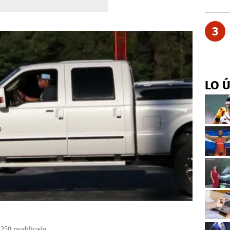
3
LO 
-250 modificado.