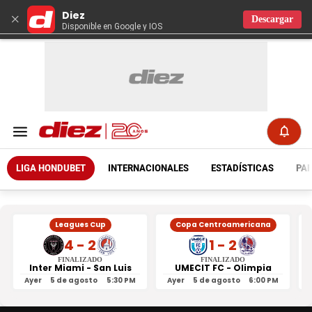
Diez
×
Descargar
Disponible en Google y IOS
LIGA HONDUBET
INTERNACIONALES
ESTADÍSTICAS
PAR
Leagues Cup
Copa Centroamericana
4 - 2
1 - 2
FINALIZADO
FINALIZADO
Inter Miami - San Luis
UMECIT FC - Olimpia
Ayer
5 de agosto
5:30 PM
Ayer
5 de agosto
6:00 PM