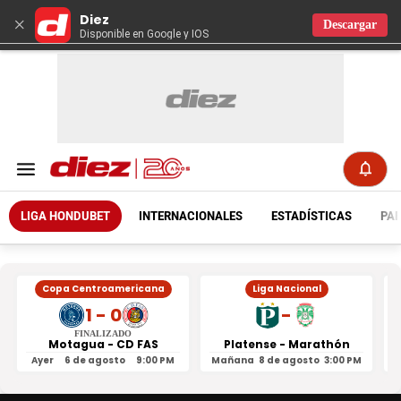
Diez
×
Descargar
Disponible en Google y IOS
LIGA HONDUBET
INTERNACIONALES
ESTADÍSTICAS
PAR
Copa Centroamericana
Liga Nacional
1 - 0
-
FINALIZADO
Motagua - CD FAS
Platense - Marathón
Ayer
6 de agosto
9:00 PM
Mañana
8 de agosto
3:00 PM