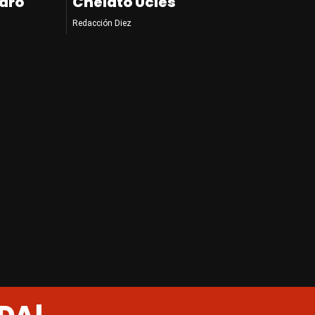
dro
Chelato Uclés
Redacción Diez