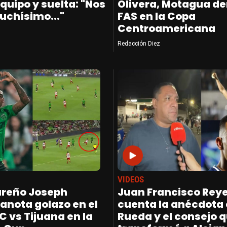
quipo y suelta: "Nos
Olivera, Motagua de
uchísimo..."
FAS en la Copa
Centroamericana
Redacción Diez
VIDEOS
ureño Joseph
Juan Francisco Rey
anota golazo en el
cuenta la anécdota
C vs Tijuana en la
Rueda y el consejo 