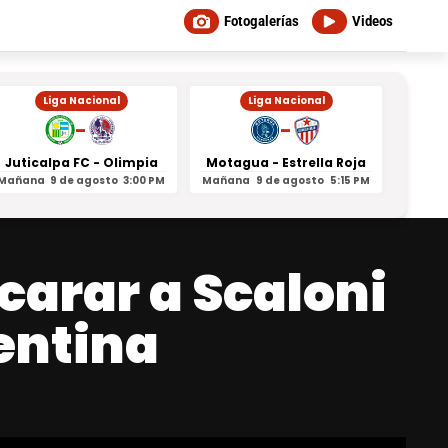
Fotogalerías
Videos
Liga Nacional
Liga Nacional
-
-
Juticalpa FC - Olimpia
Motagua - Estrella Roja
Indepe
Mañana
9 de agosto
3:00 PM
Mañana
9 de agosto
5:15 PM
Mañan
carar a Scaloni
gentina