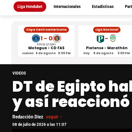
Liga Hondubet
Internacionales
Estadísticas
Par
Copa Centroamericana
Liga Nacional
1 - 0
-
FINALIZADO
Motagua - CD FAS
Platense - Marathón
Jueves
6 de agosto
9:00 PM
Hoy
8 de agosto
3:00 PM
VIDEOS
DT de Egipto ha
y así reaccionó
Redacción Diez
seguir +
08 de julio de 2026 a las 11:07