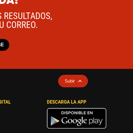
ADA!
S RESULTADOS,
TU CORREO.
SE
Subir
GITAL
DESCARGA LA APP