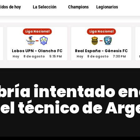
tidos de hoy
La Selección
Champions
Legionarios
Liga Nacional
Liga Nacional
-
-
Lobos UPN - Olancho FC
Real España - Génesis FC
Hoy
8 de agosto
5:15 PM
Hoy
8 de agosto
7:30 PM
bría intentado en
 el técnico de Ar