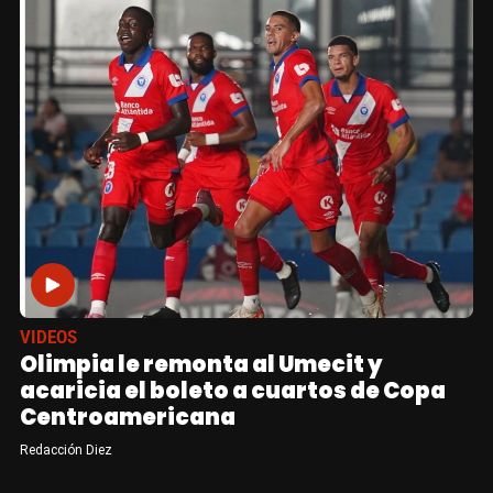
VIDEOS
Olimpia le remonta al Umecit y
acaricia el boleto a cuartos de Copa
Centroamericana
Redacción Diez