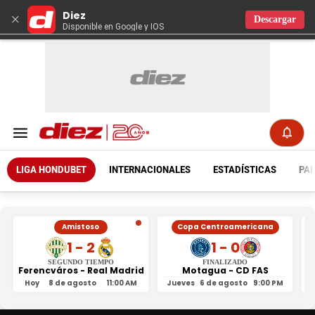
Diez
×
Descargar
Disponible en Google y IOS
LIGA HONDUBET
INTERNACIONALES
ESTADÍSTICAS
PAR
Amistoso
Copa Centroamericana
1 - 2
1 - 0
SEGUNDO TIEMPO
FINALIZADO
Ferencváros - Real Madrid
Motagua - CD FAS
Hoy
8 de agosto
11:00 AM
Jueves
6 de agosto
9:00 PM