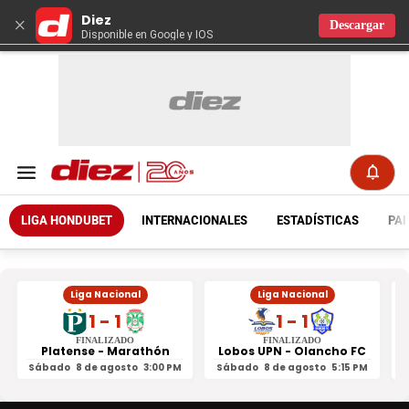
Diez
×
Descargar
Disponible en Google y IOS
LIGA HONDUBET
INTERNACIONALES
ESTADÍSTICAS
PAR
Liga Nacional
Liga Nacional
1 - 1
1 - 1
FINALIZADO
FINALIZADO
Platense - Marathón
Lobos UPN - Olancho FC
R
Sábado
8 de agosto
3:00 PM
Sábado
8 de agosto
5:15 PM