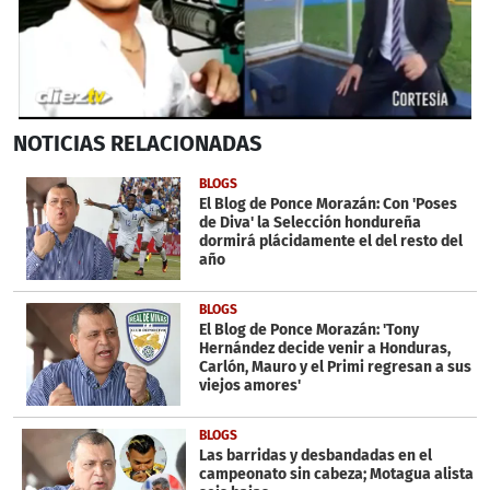
0
NOTICIAS
RELACIONADAS
seconds
of
7
BLOGS
minutes,
El Blog de Ponce Morazán: Con 'Poses
24
de Diva' la Selección hondureña
seconds
dormirá plácidamente el del resto del
año
BLOGS
El Blog de Ponce Morazán: 'Tony
Hernández decide venir a Honduras,
Carlón, Mauro y el Primi regresan a sus
viejos amores'
BLOGS
Las barridas y desbandadas en el
campeonato sin cabeza; Motagua alista