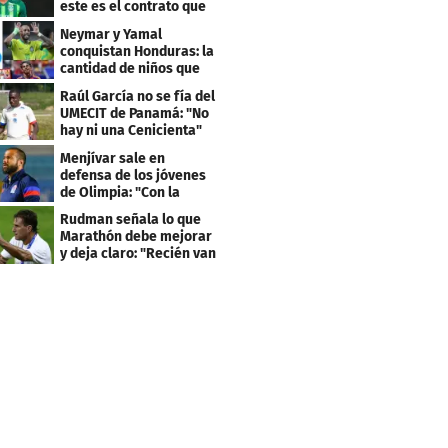
este es el contrato que
firmó
Neymar y Yamal
conquistan Honduras: la
cantidad de niños que
llevan sus nombres
Raúl García no se fía del
UMECIT de Panamá: "No
hay ni una Cenicienta"
Menjívar sale en
defensa de los jóvenes
de Olimpia: "Con la
gente no se queda bien"
Rudman señala lo que
Marathón debe mejorar
y deja claro: "Recién van
dos juegos"