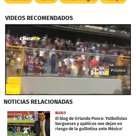
VIDEOS RECOMENDADOS
Próximo
0
NOTICIAS
RELACIONADAS
seconds
of
17
BLOGS
seconds
El blog de Orlando Ponce: 'Futbolistas
burgueses y apáticos nos dejan en
riesgo de la guillotina ante México'