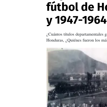
fútbol de H
y 1947-1964
¿Cuántos títulos departamentales g
Honduras, ¿Quiénes fueron los má
X
X
X
X
X
X
X
X
X