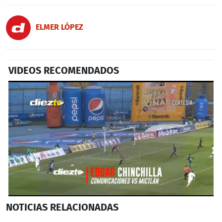
ELMER LÓPEZ
VIDEOS RECOMENDADOS
0
NOTICIAS
RELACIONADAS
seconds
of