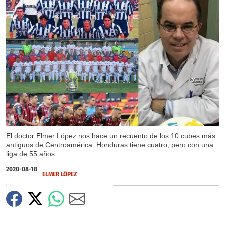
X
X
X
X
X
El doctor Elmer López nos hace un recuento de los 10 cubes más
antiguos de Centroamérica. Honduras tiene cuatro, pero con una
liga de 55 años.
2020-08-18
ELMER LÓPEZ