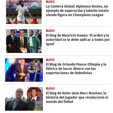
1
BLOGS
minute,
La Cantera Global: Alphonso Davies, un
36
ejemplo de superación y talento innato
seconds
siendo figura en Champions League
BLOGS
El blog de Mauricio Kawas: 'El orden y la
autoridad se le debe aplicar a todos por
igual'
BLOGS
El Blog de Orlando Ponce: Olimpia y la
fábrica de hacer dinero con las
exportaciones de futbolistas
BLOGS
El blog de Astor: Jean Marc Bosman, la
historia del jugador que revolucionó el
mundo del fútbol