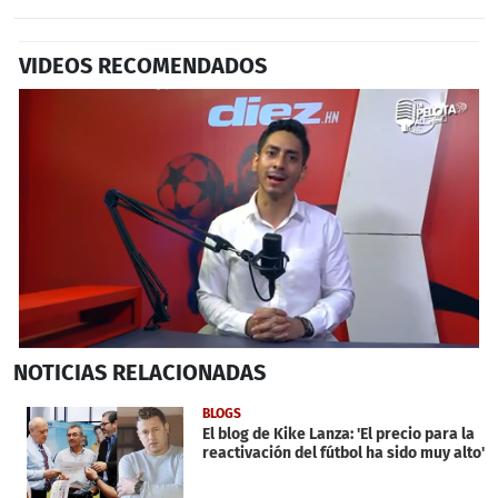
VIDEOS RECOMENDADOS
0
NOTICIAS
RELACIONADAS
seconds
of
7
BLOGS
minutes,
El blog de Kike Lanza: 'El precio para la
45
reactivación del fútbol ha sido muy alto'
seconds