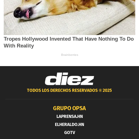
TODOS LOS DERECHOS RESERVADOS ®
2025
GRUPO OPSA
LAPRENSA.HN
ELHERALDO.HN
GOTV