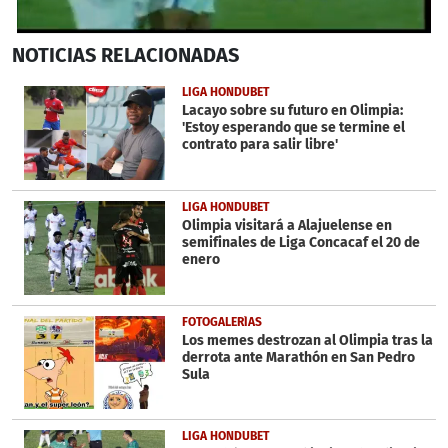
0
NOTICIAS
RELACIONADAS
seconds
of
2
LIGA HONDUBET
minutes,
Lacayo sobre su futuro en Olimpia:
50
'Estoy esperando que se termine el
seconds
contrato para salir libre'
LIGA HONDUBET
Olimpia visitará a Alajuelense en
semifinales de Liga Concacaf el 20 de
enero
FOTOGALERÍAS
Los memes destrozan al Olimpia tras la
derrota ante Marathón en San Pedro
Sula
LIGA HONDUBET