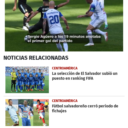
0
NOTICIAS
RELACIONADAS
seconds
of
46
CENTROAMÉRICA
seconds
La selección de El Salvador subió un
puesto en ranking FIFA
CENTROAMÉRICA
Fútbol salvadoreño cerró período de
fichajes